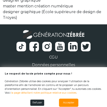
designer graphique
master mention création numérique
designer graphique (École supérieure de design de
Troyes)
CGU
Données personnelles
1 Rue de la Noë 44300 Nantes
Le respect de ta vie privée compte pour nous !
Génération Zébrée utilise des cookies pour analyser l'utilisation de la
team@generationzebree.fr
plateforme afin de l'améliorer en continu et te proposer un parcours
d'orientation personnalisé. En cliquant sur "Accepter", tu autorises ces cookies.
Voici
la page détaillant notre politique relative aux cookies
.
© Génération Zébrée 2026
Refuser
Accepter