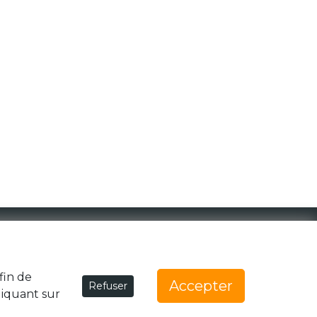
1 Rue de la Noë 44300 Nantes
team@generationzebree.fr
fin de
Accepter
Refuser
liquant sur