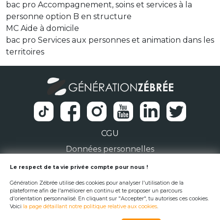
bac pro Accompagnement, soins et services à la
personne option B en structure
MC Aide à domicile
bac pro Services aux personnes et animation dans les
territoires
CGU
Données personnelles
1 Rue de la Noë 44300 Nantes
Le respect de ta vie privée compte pour nous !
Génération Zébrée utilise des cookies pour analyser l'utilisation de la
team@generationzebree.fr
plateforme afin de l'améliorer en continu et te proposer un parcours
d'orientation personnalisé. En cliquant sur "Accepter", tu autorises ces cookies.
Voici
la page détaillant notre politique relative aux cookies
.