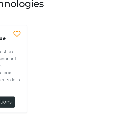
hnologies
que
 est un
ionnant,
st
ce aux
pects de la
ations