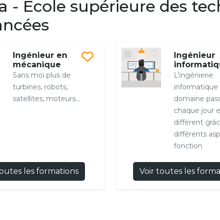
 - École supérieure des tec
vancées
Ingénieur en
Ingénieur
mécanique
informati
Sans moi plus de
L’ingénierie
turbines, robots,
informatique
satellites, moteurs...
domaine pass
chaque jour e
différent grâ
différents as
fonction
toutes les formations
Voir toutes les form