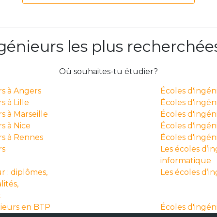
ngénieurs les plus recherchée
Où souhaites-tu étudier?
rs à Angers
Écoles d'ingé
 à Lille
Écoles d'ingén
s à Marseille
Écoles d'ingén
s à Nice
Écoles d'ingéni
rs à Rennes
Écoles d'ingé
rs
Les écoles d’i
informatique
r : diplômes,
Les écoles d’i
lités,
x
nieurs en BTP
Écoles d'ingén