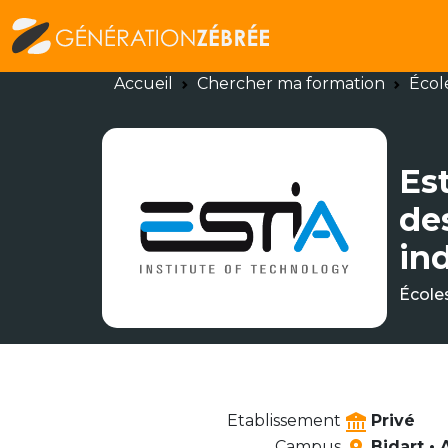
Accueil
Chercher ma formation
Écol
Est
de
in
École
Etablissement
Privé
Campus
Bidart •