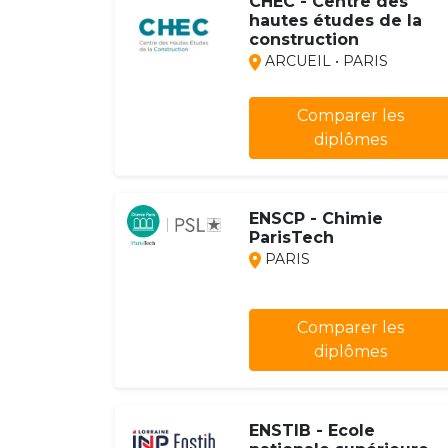
CHEC - Centre des
hautes études de la
construction
ARCUEIL • PARIS
Comparer les
diplômes
ENSCP - Chimie
ParisTech
PARIS
Comparer les
diplômes
ENSTIB - Ecole