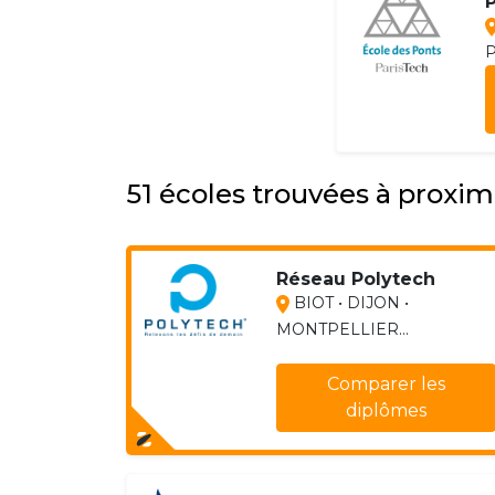
P
51 écoles trouvées à proxim
Réseau Polytech
BIOT • DIJON •
MONTPELLIER...
Comparer les
diplômes