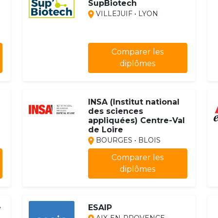
SupBiotech
VILLEJUIF • LYON
Comparer les
diplômes
INSA (Institut national
des sciences
appliquées) Centre-Val
de Loire
BOURGES • BLOIS
Comparer les
diplômes
e
ESAIP