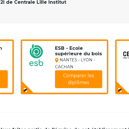
2I de Centrale Lille Institut
h
ESB - Ecole
supérieure du bois
NANTES • LYON •
CACHAN
Comparer les
diplômes