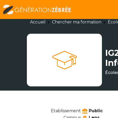
Accueil
Chercher ma formation
Écol
IG2
In
École
Etablissement
Public
Campus
Lens