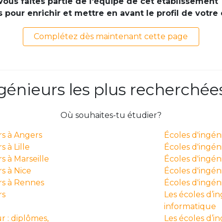
Vous faites partie de l'équipe de cet établissement 
pour enrichir et mettre en avant le profil de votre
Complétez dès maintenant cette page
ngénieurs les plus recherchée
Où souhaites-tu étudier?
rs à Angers
Écoles d'ingé
 à Lille
Écoles d'ingén
s à Marseille
Écoles d'ingén
s à Nice
Écoles d'ingéni
rs à Rennes
Écoles d'ingé
rs
Les écoles d’i
informatique
r : diplômes,
Les écoles d’i