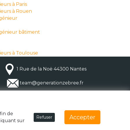
eurs à Paris
nieurs à Rouen
ngénieur
ngénieur bâtiment
ieurs à Toulouse
1 Rue de la Noë 44300 Nantes
team@generationzebree.fr
fin de
Accepter
Refuser
liquant sur