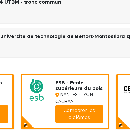
gré UTBM - tronc commun
'université de technologie de Belfort-Montbéliard s
h
ESB - Ecole
supérieure du bois
NANTES • LYON •
CACHAN
Comparer les
diplômes