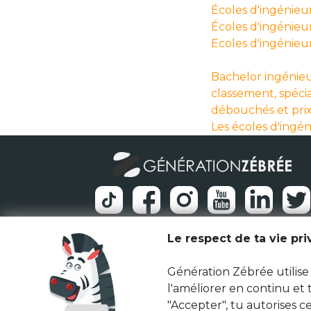
Écoles d'ingénieur
Écoles d'ingénieu
Ecoles d'ingénieu
Bachelor ingénieu
classement, spécia
débouchés et pri
Les écoles d'ingé
Le respect de ta vie pr
Génération Zébrée utilise 
l'améliorer en continu et
"Accepter", tu autorises ce