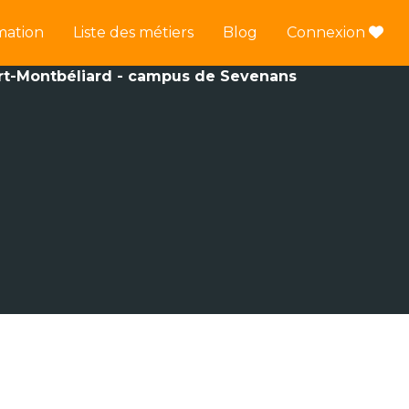
mation
Liste des métiers
Blog
Connexion
ort-Montbéliard - campus de Sevenans