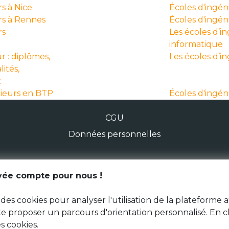
s à Nice
Écoles d'ingéni
rs à Rennes
Écoles d'ingé
rs
Les écoles d’i
informatique
r : diplômes,
Les écoles d’i
lités,
x
nieurs en BTP
Écoles d'ingén
CGU
Données personnelles
ivée compte pour nous !
© Génération Zébrée 2026
des cookies pour analyser l'utilisation de la plateforme a
 te proposer un parcours d'orientation personnalisé. En c
s cookies.