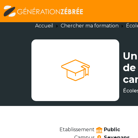
Accueil
Chercher ma formation
Écol
Un
de
ca
École
Etablissement
Public
Campus
Sevenans