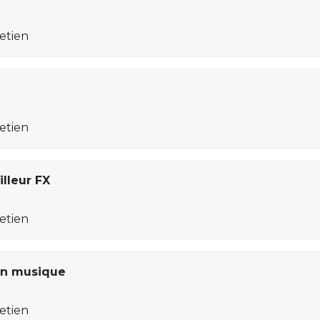
retien
retien
lleur FX
retien
on musique
retien