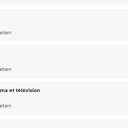
retien
retien
ma et télévision
retien