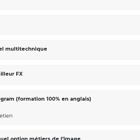
el multitechnique
illeur FX
gram (formation 100% en anglais)
retien
suel option métiers de l'image