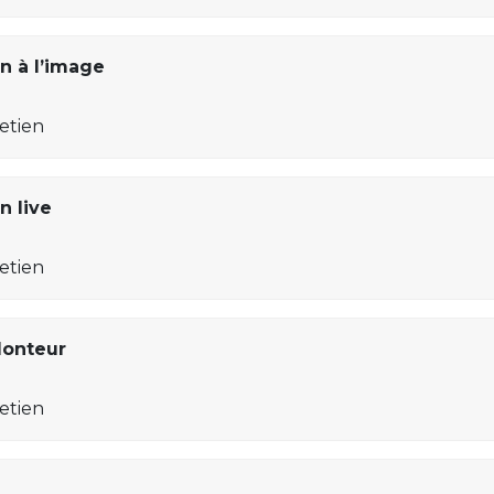
n à l’image
retien
n live
retien
Monteur
retien