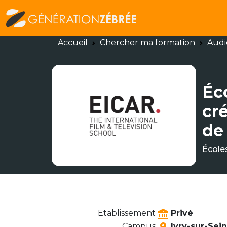
Accueil
Chercher ma formation
Audi
Éc
cré
de 
École
Etablissement
Privé
Campus
Ivry-sur-Sei