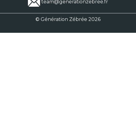
team@generationzebree.fr
© Génération Zébrée 2026