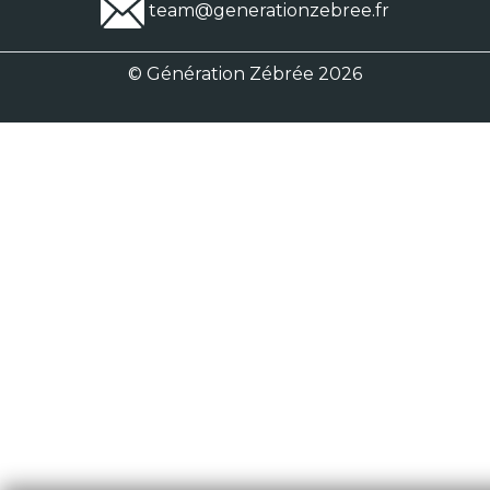
team@generationzebree.fr
© Génération Zébrée 2026