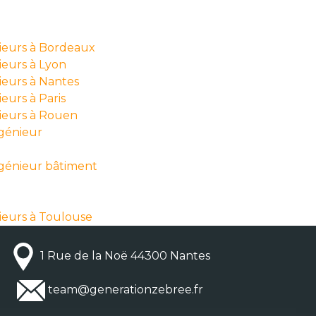
nieurs à Bordeaux
ieurs à Lyon
ieurs à Nantes
eurs à Paris
nieurs à Rouen
ngénieur
ngénieur bâtiment
ieurs à Toulouse
1 Rue de la Noë 44300 Nantes
team@generationzebree.fr