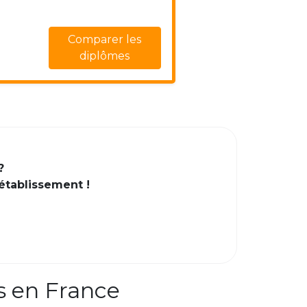
Comparer les
diplômes
?
 établissement !
s en France