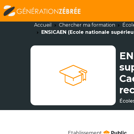
Accueil
Chercher ma formation
Écol
ENSICAEN (Ecole nationale supérieu
EN
su
Ca
re
École
Etablissement
Public