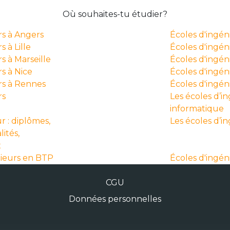
Où souhaites-tu étudier?
rs à Angers
Écoles d'ingé
 à Lille
Écoles d'ingén
s à Marseille
Écoles d'ingén
s à Nice
Écoles d'ingéni
rs à Rennes
Écoles d'ingé
rs
Les écoles d’i
informatique
r : diplômes,
Les écoles d’i
lités,
x
nieurs en BTP
Écoles d'ingén
CGU
Données personnelles