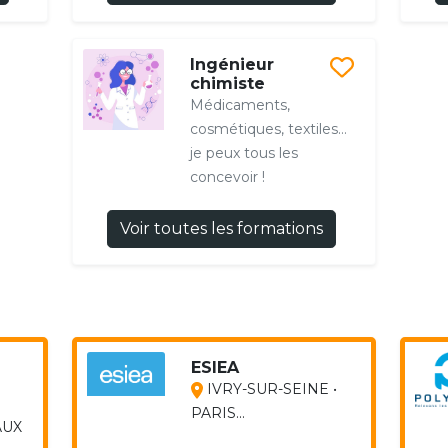
Ingénieur
chimiste
Médicaments,
cosmétiques, textiles…
je peux tous les
concevoir !
Voir toutes les formations
ESIEA
IVRY-SUR-SEINE •
PARIS...
AUX