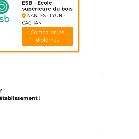
ESB - Ecole
supérieure du bois
NANTES • LYON •
CACHAN
Comparer les
diplômes
?
 établissement !