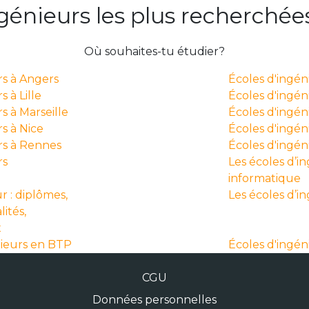
ngénieurs les plus recherchée
Où souhaites-tu étudier?
rs à Angers
Écoles d'ingé
 à Lille
Écoles d'ingén
s à Marseille
Écoles d'ingén
s à Nice
Écoles d'ingéni
rs à Rennes
Écoles d'ingé
rs
Les écoles d’i
informatique
r : diplômes,
Les écoles d’i
lités,
x
nieurs en BTP
Écoles d'ingén
CGU
Données personnelles