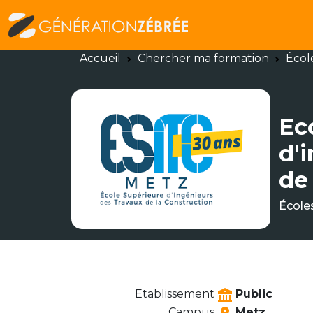
Accueil
Chercher ma formation
Écol
Ec
d'
de
École
Etablissement
Public
Campus
Metz