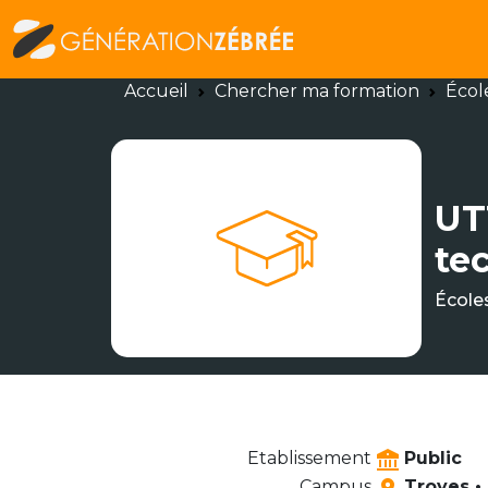
Accueil
Chercher ma formation
Écol
UT
te
École
Etablissement
Public
Campus
Troyes •