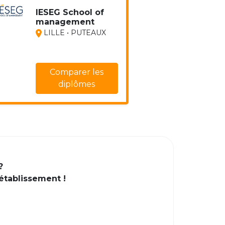
IESEG School of
management
LILLE • PUTEAUX
Comparer les
diplômes
?
 établissement !