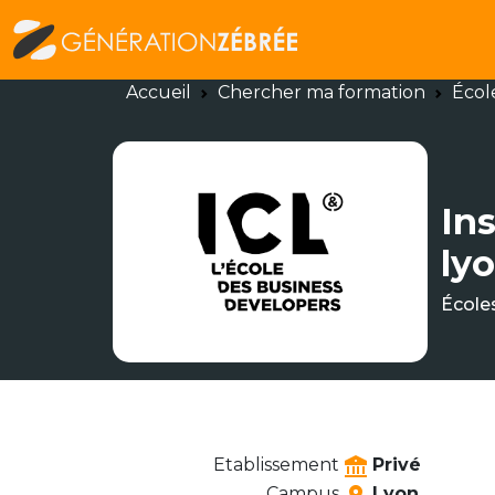
Accueil
Chercher ma formation
Écol
In
ly
École
Etablissement
Privé
Campus
Lyon