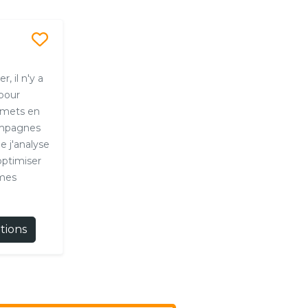
, il n'y a
pour
je mets en
ampagnes
 j'analyse
optimiser
 mes
ations