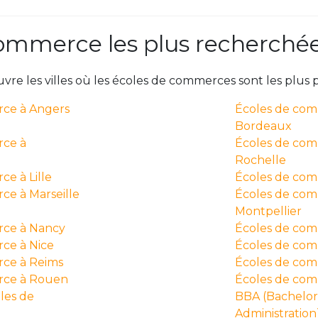
ommerce les plus recherché
vre les villes où les écoles de commerces sont les plus p
ce à Angers
Écoles de co
Bordeaux
rce à
Écoles de com
Rochelle
e à Lille
Écoles de com
ce à Marseille
Écoles de co
Montpellier
rce à Nancy
Écoles de com
ce à Nice
Écoles de com
ce à Reims
Écoles de co
rce à Rouen
Écoles de co
les de
BBA (Bachelor 
Administration