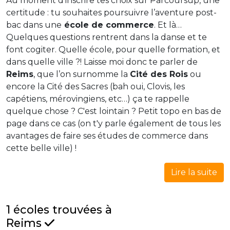
Au moment d’inscrire tes choix sur Parcoursup, une
certitude : tu souhaites poursuivre l’aventure post-
bac dans une
école de commerce
. Et là…
Quelques questions rentrent dans la danse et te
font cogiter. Quelle école, pour quelle formation, et
dans quelle ville ?! Laisse moi donc te parler de
Reims
, que l’on surnomme la
Cité des Rois
ou
encore la Cité des Sacres (bah oui, Clovis, les
capétiens, mérovingiens, etc…) ça te rappelle
quelque chose ? C'est lointain ? Petit topo en bas de
page dans ce cas (on t'y parle également de tous les
avantages de faire ses études de commerce dans
cette belle ville) !
Lire la suite
1 écoles trouvées à
Reims