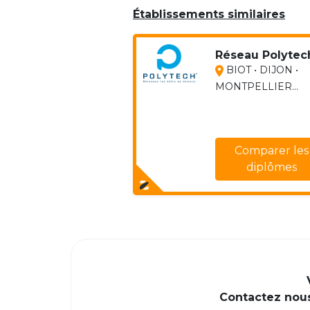
Établissements similaires
Réseau Polytec
BIOT • DIJON •
MONTPELLIER...
Comparer les
diplômes
Contactez nous 