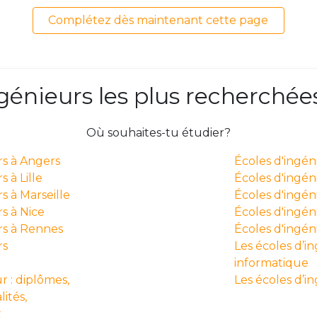
Complétez dès maintenant cette page
ngénieurs les plus recherchée
Où souhaites-tu étudier?
rs à Angers
Écoles d'ingé
 à Lille
Écoles d'ingén
s à Marseille
Écoles d'ingén
s à Nice
Écoles d'ingéni
rs à Rennes
Écoles d'ingé
rs
Les écoles d’i
informatique
r : diplômes,
Les écoles d’i
lités,
x