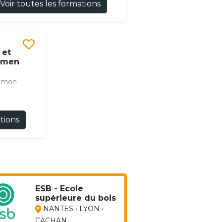
Voir toutes les formations
 et
emen
t mon
ations
ESB - Ecole
supérieure du bois
NANTES • LYON •
CACHAN