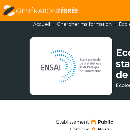
Accueil
Chercher ma formation
Écol
Ec
sta
de
École
Etablissement
Public
Campus
Bruz