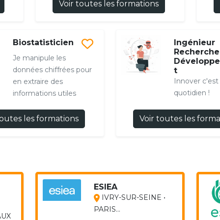
Voir toutes les formations
Biostatisticien
Ingénieur
Recherche
Je manipule les
Développ
données chiffrées pour
t
Innover c'es
en extraire des
quotidien !
informations utiles
toutes les formations
Voir toutes les form
ESIEA
IVRY-SUR-SEINE •
PARIS...
AUX