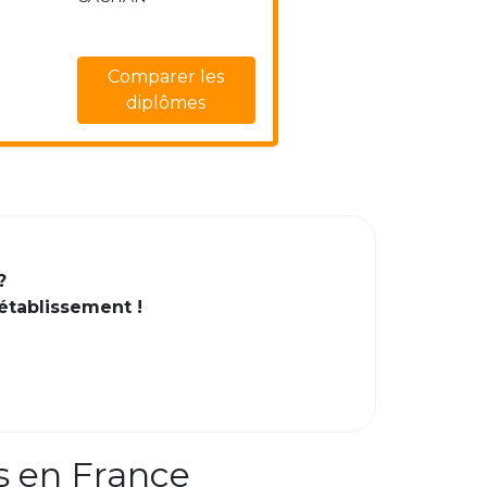
Comparer les
diplômes
?
 établissement !
s en France