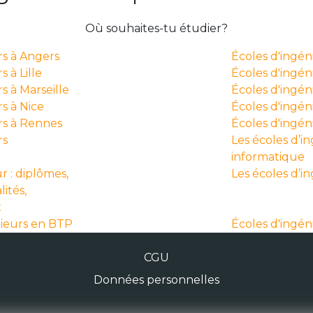
Où souhaites-tu étudier?
rs à Angers
Écoles d'ingé
 à Lille
Écoles d'ingén
s à Marseille
Écoles d'ingén
s à Nice
Écoles d'ingéni
rs à Rennes
Écoles d'ingé
rs
Les écoles d’i
informatique
r : diplômes,
Les écoles d’i
lités,
x
nieurs en BTP
Écoles d'ingén
CGU
Données personnelles