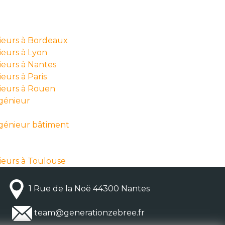
nieurs à Bordeaux
ieurs à Lyon
ieurs à Nantes
eurs à Paris
nieurs à Rouen
ngénieur
ngénieur bâtiment
ieurs à Toulouse
1 Rue de la Noë 44300 Nantes
team@generationzebree.fr