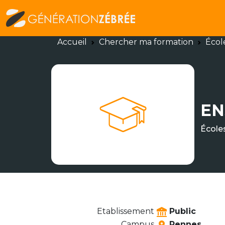
Accueil
Chercher ma formation
Écol
EN
École
Etablissement
Public
Campus
Rennes