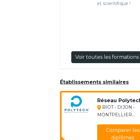
et scientifique !
Voir toutes les formations
Établissements similaires
Réseau Polytec
BIOT • DIJON •
MONTPELLIER...
Comparer les
diplômes