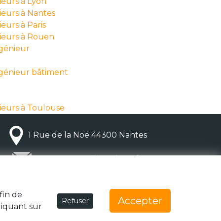
ieurs à Lyon
ieurs à Nantes
eurs à Paris
nieurs à Rouen
ngénieur
ngénieur bâtiment
ieurs à Toulouse
1 Rue de la Noë 44300 Nantes
team@generationzebree.fr
fin de
Accepter
Refuser
liquant sur