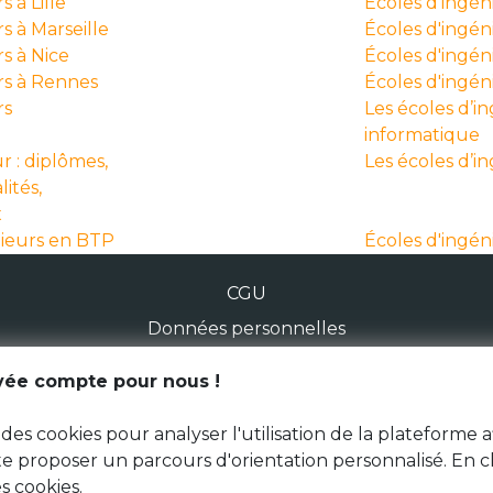
 à Lille
Écoles d'ingén
s à Marseille
Écoles d'ingén
s à Nice
Écoles d'ingéni
rs à Rennes
Écoles d'ingé
rs
Les écoles d’i
informatique
r : diplômes,
Les écoles d’i
lités,
x
nieurs en BTP
Écoles d'ingén
CGU
Données personnelles
ivée compte pour nous !
© Génération Zébrée 2026
des cookies pour analyser l'utilisation de la plateforme a
 te proposer un parcours d'orientation personnalisé. En c
s cookies.