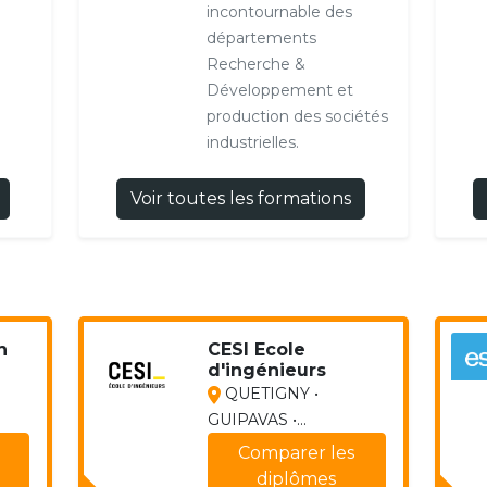
incontournable des
départements
Recherche &
Développement et
production des sociétés
industrielles.
Voir toutes les formations
h
CESI Ecole
d'ingénieurs
QUETIGNY •
GUIPAVAS •...
Comparer les
diplômes