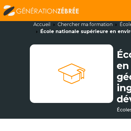
Accueil
Chercher ma formation
Écol
École nationale supérieure en env
Éc
en
gé
in
dé
École