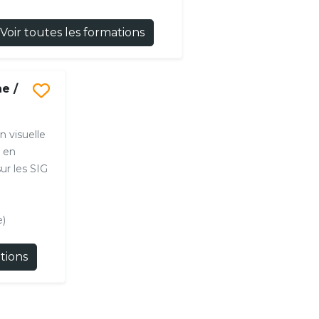
Voir toutes les formations
e /
n visuelle
e en
ur les SIG
)
ations