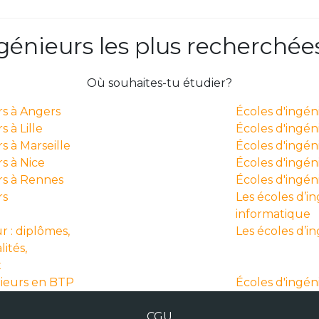
ngénieurs les plus recherchée
Où souhaites-tu étudier?
rs à Angers
Écoles d'ingé
 à Lille
Écoles d'ingén
s à Marseille
Écoles d'ingén
s à Nice
Écoles d'ingéni
rs à Rennes
Écoles d'ingé
rs
Les écoles d’i
informatique
r : diplômes,
Les écoles d’i
lités,
x
nieurs en BTP
Écoles d'ingén
CGU