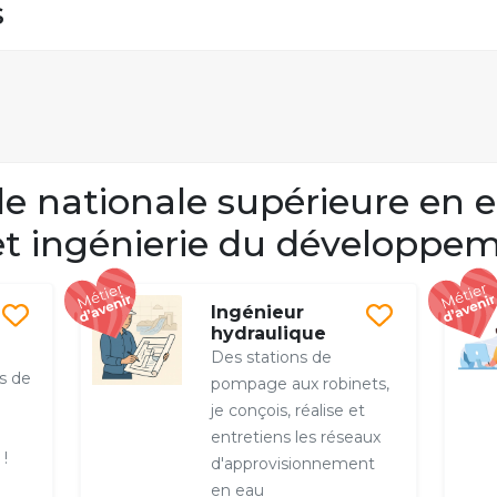
s
e nationale supérieure en
et ingénierie du développe
Ingénieur
hydraulique
Des stations de
ts de
pompage aux robinets,
je conçois, réalise et
entretiens les réseaux
!
d'approvisionnement
en eau