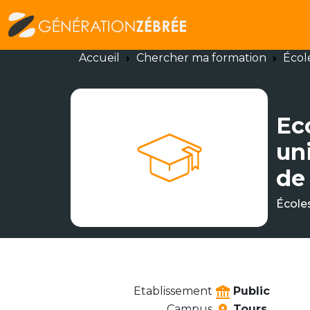
Accueil
Chercher ma formation
Écol
Ec
uni
de
École
Etablissement
Public
Campus
Tours