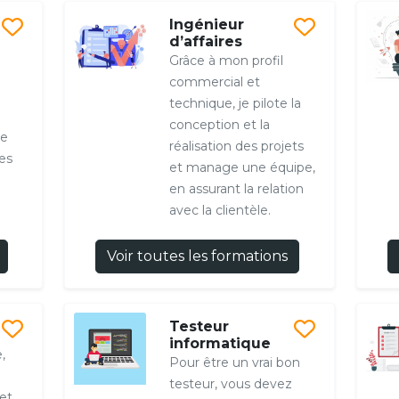
Ingénieur
d’affaires
Grâce à mon profil
commercial et
technique, je pilote la
conception et la
le
réalisation des projets
es
et manage une équipe,
en assurant la relation
avec la clientèle.
Voir toutes les formations
Testeur
informatique
,
Pour être un vrai bon
testeur, vous devez
et