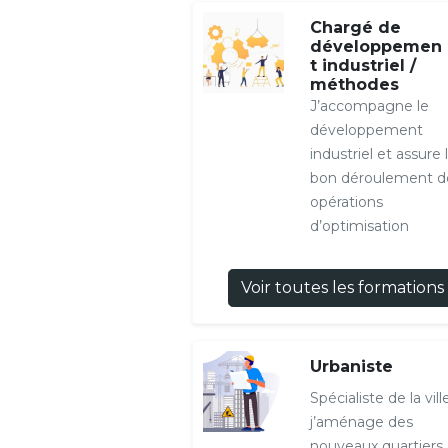
Chargé de
développemen
t industriel /
méthodes
J’accompagne le
développement
industriel et assure 
bon déroulement d
opérations
d’optimisation
Voir toutes les formations
Urbaniste
Spécialiste de la ville
j’aménage des
nouveaux quartiers 