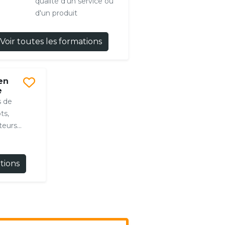
qualité d'un service ou
d'un produit
Voir toutes les formations
en
e
s de
ts,
eurs...
ations