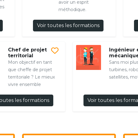
avoir un esprit
res
méthodique.
Voir toutes les formations
Chef de projet
Ingénieur 
territorial
mécaniqu
Mon objectif en tant
Sans moi plu
que cheffe de projet
turbines, robo
territoriale ? Le mieux
satellites, mot
vivre ensemble
toutes les formations
Voir toutes les form