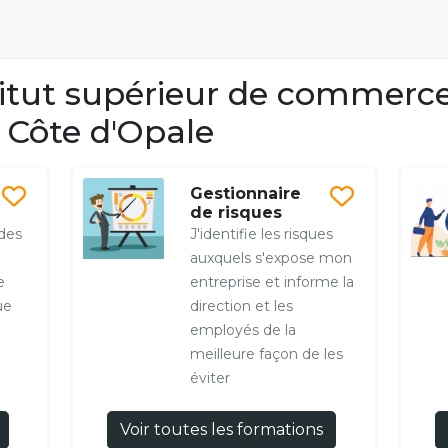
itut supérieur de commerce
 Côte d'Opale
Gestionnaire
de risques
 des
J'identifie les risques
auxquels s'expose mon
e
entreprise et informe la
ue
direction et les
employés de la
meilleure façon de les
éviter
Voir toutes les formations