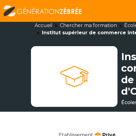
Accueil
Chercher ma formation
Écol
Institut supérieur de commerce int
Ins
co
de
d'
École
Etablissement
Privé