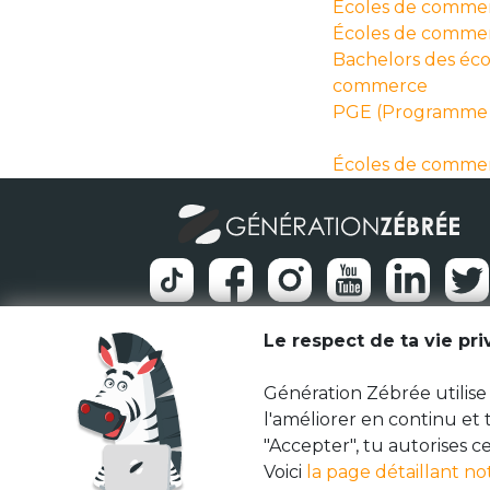
Écoles de commer
Écoles de comme
Bachelors des éco
commerce
PGE (Programme 
Écoles de commer
Le respect de ta vie pr
Génération Zébrée utilise 
l'améliorer en continu et
"Accepter", tu autorises ce
Voici
la page détaillant no