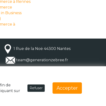
mmerce à Rennes
mmerce
in Business
)
mmerce à
1 Rue de la Noë 44300 Nantes
team@generationzebree.fr
fin de
Accepter
Refuser
liquant sur