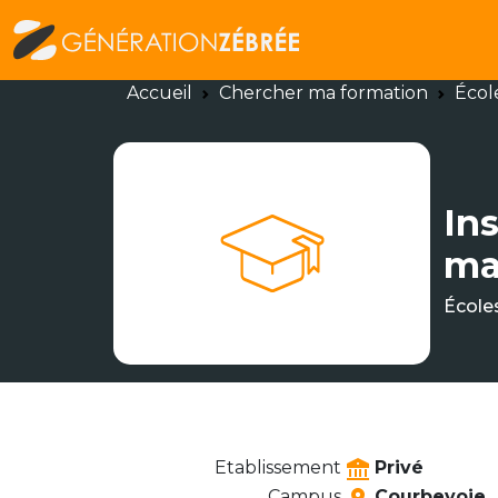
Accueil
Chercher ma formation
Écol
Ins
ma
École
Etablissement
Privé
Campus
Courbevoie