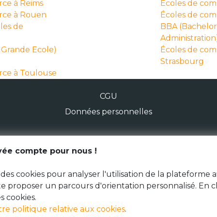
ce à Reims
Écoles de co
rce à Rouen
Écoles de co
les de
BBA (Bachelor 
Administration
Grande Ecole)
Écoles de co
Strasbourg
ce à Toulouse
CGU
Données personnelles
ivée compte pour nous !
© Génération Zébrée 2026
des cookies pour analyser l'utilisation de la plateforme a
 te proposer un parcours d'orientation personnalisé. En c
s cookies.
tre politique relative aux cookies
.