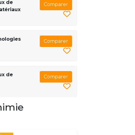
ux de
Comparer
atériaux
nologies
Comparer
ux de
Comparer
himie