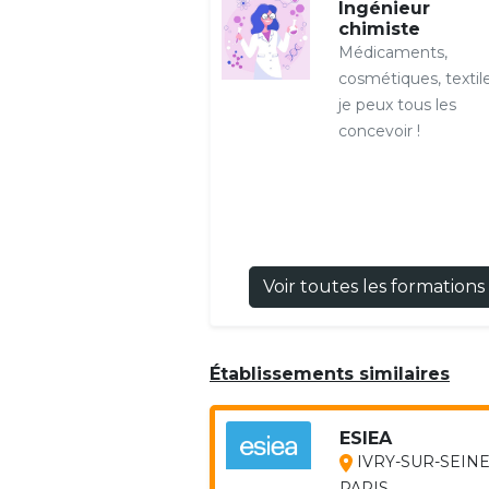
Ingénieur
chimiste
Médicaments,
cosmétiques, textil
je peux tous les
concevoir !
Voir toutes les formations
Établissements similaires
ESIEA
IVRY-SUR-SEINE
PARIS...