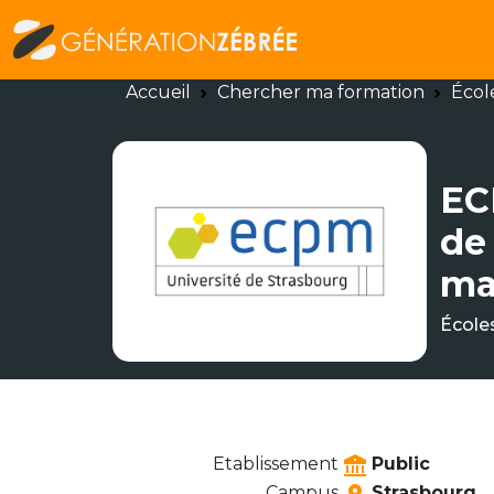
Accueil
Chercher ma formation
Écol
EC
de
ma
École
Etablissement
Public
Campus
Strasbourg