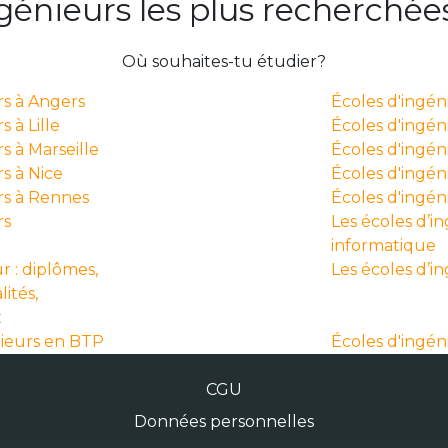
ngénieurs les plus recherchée
Où souhaites-tu étudier?
rs à Angers
Écoles d'ingé
 à Lille
Écoles d'ingén
s à Marseille
Écoles d'ingén
s à Nice
Écoles d'ingéni
rs à Rennes
Écoles d'ingé
rs
Les écoles d’i
informatique
r : diplômes,
Les écoles d’i
lités,
x
nieurs en BTP
Écoles d'ingén
CGU
Données personnelles