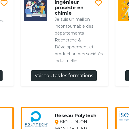
Ingénieur
procédé en
chimie
Je suis un maillon
es…
incontournable des
départements
Recherche &
Développement et
production des sociétés
industrielles.
Voir toutes les formations
Réseau Polytech
 •
BIOT • DIJON •
MONTPELLIER...