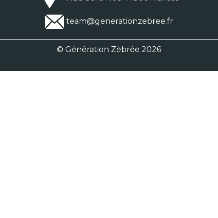
team@generationzebree.fr
© Génération Zébrée 2026