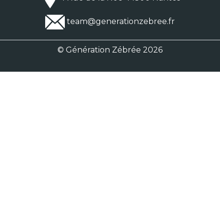
team@generationzebree.fr
© Génération Zébrée 2026