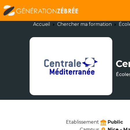
Accueil
Chercher ma formation
Écol
Ce
École
Etablissement
Public
Campus
Nice • Ma