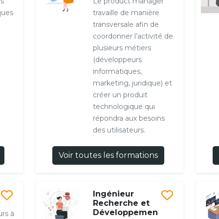
es
Le product manager
ques
travaille de manière
transversale afin de
coordonner l’activité de
plusieurs métiers
(développeurs
informatiques,
marketing, juridique) et
créer un produit
technologique qui
répondra aux besoins
des utilisateurs.
Voir toutes les formations
Ingénieur
Recherche et
Développemen
urs à