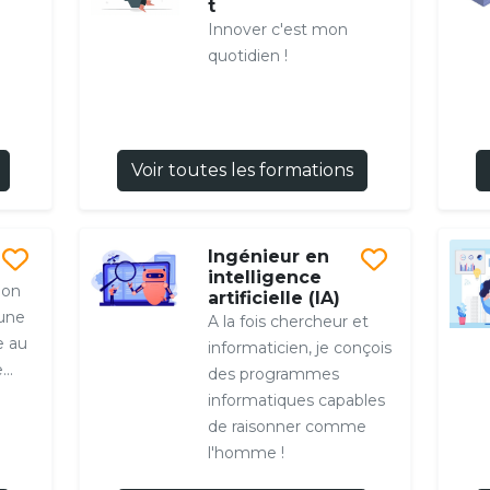
t
Innover c'est mon
quotidien !
Voir toutes les formations
Ingénieur en
intelligence
mon
artificielle (IA)
une
A la fois chercheur et
e au
informaticien, je conçois
..
des programmes
informatiques capables
de raisonner comme
l'homme !