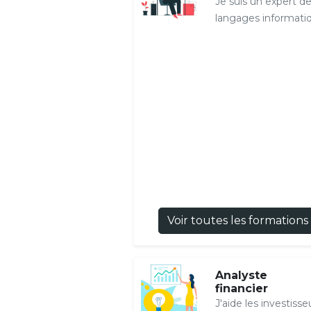
Je suis un expert d
langages informati
Voir toutes les formations
Analyste
financier
J'aide les investisse