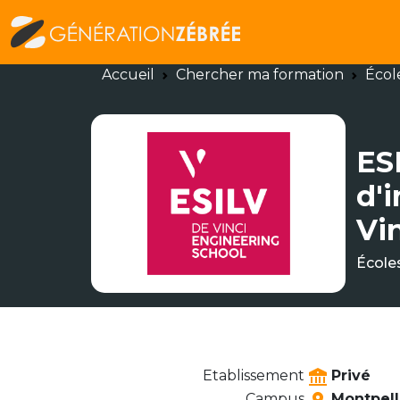
Accueil
Chercher ma formation
Écol
ES
d'
Vi
École
Etablissement
Privé
Campus
Montpell