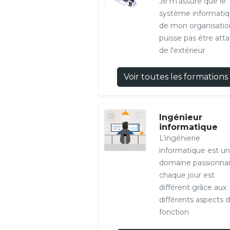
Je m'assure que le
système informati
de mon organisatio
puisse pas être att
de l'extérieur
Voir toutes les formations
Ingénieur
informatique
L’ingénierie
informatique est un
domaine passionnan
chaque jour est
différent grâce aux
différents aspects d
fonction