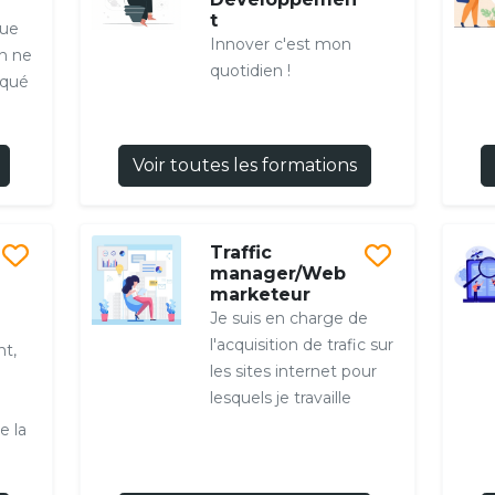
t
que
Innover c'est mon
n ne
quotidien !
aqué
Voir toutes les formations
Traffic
manager/Web
marketeur
Je suis en charge de
l'acquisition de trafic sur
t,
les sites internet pour
lesquels je travaille
e la