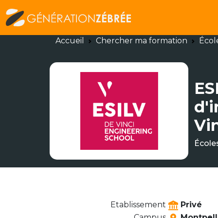
Accueil
Chercher ma formation
Écol
ES
d'
Vi
École
Etablissement
Privé
Campus
Montpell