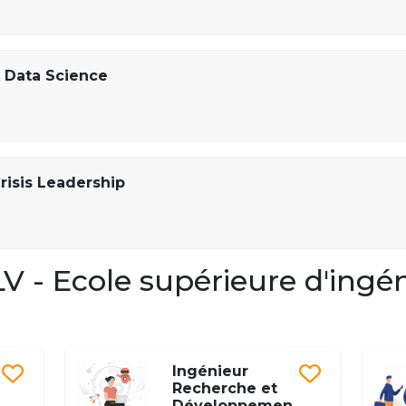
 Data Science
risis Leadership
 - Ecole supérieure d'ingé
Ingénieur
Recherche et
Développemen