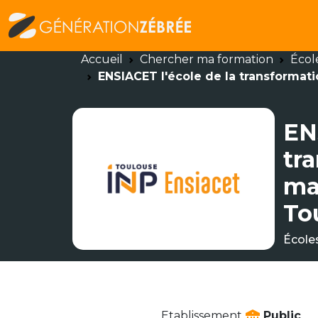
Accueil
Chercher ma formation
Écol
ENSIACET l'école de la transformati
EN
tr
mat
To
École
Etablissement
Public