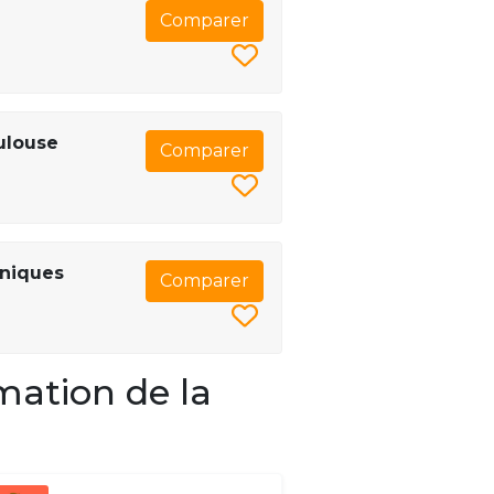
Comparer
ulouse
Comparer
hniques
Comparer
mation de la