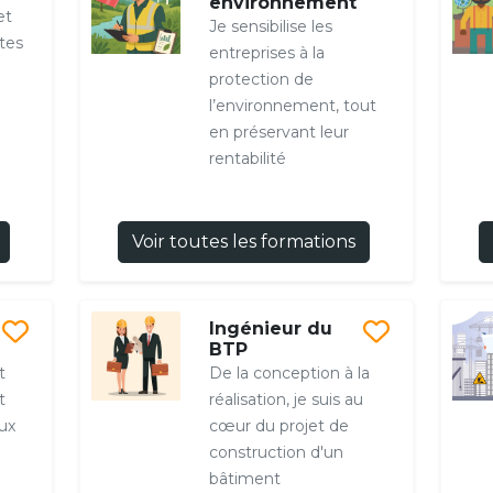
environnement
et
Je sensibilise les
tes
entreprises à la
protection de
l’environnement, tout
en préservant leur
rentabilité
Voir toutes les formations
Ingénieur du
BTP
t
De la conception à la
t
réalisation, je suis au
eux
cœur du projet de
construction d'un
bâtiment