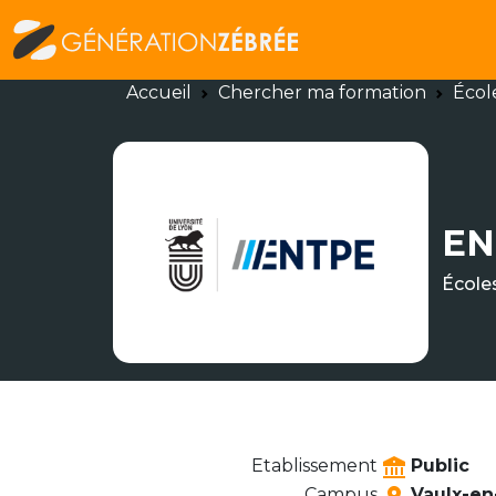
Accueil
Chercher ma formation
Écol
EN
École
Etablissement
Public
Campus
Vaulx-en