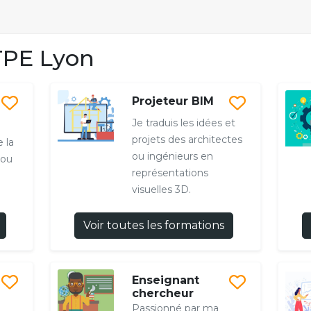
PE Lyon
Projeteur BIM
Je traduis les idées et
projets des architectes
 la
ou ingénieurs en
 ou
représentations
visuelles 3D.
Voir toutes les formations
Enseignant
chercheur
Passionné par ma