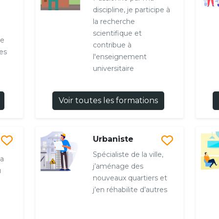
discipline, je participe à
la recherche
scientifique et
le
contribue à
es
l'enseignement
universitaire
Voir toutes les formations
Urbaniste
Spécialiste de la ville,
la
j’aménage des
u
nouveaux quartiers et
j’en réhabilite d’autres