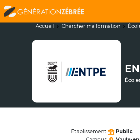
Accueil
Chercher ma formation
Écol
EN
École
Etablissement
Public
Campus
Vaulx-en