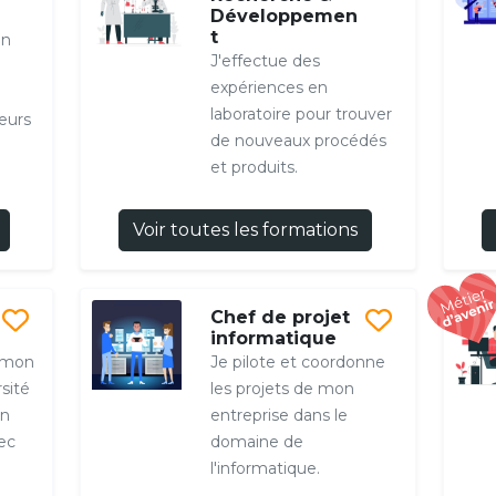
Développemen
t
en
J'effectue des
expériences en
laboratoire pour trouver
leurs
de nouveaux procédés
et produits.
Voir toutes les formations
Chef de projet
informatique
 mon
Je pilote et coordonne
rsité
les projets de mon
un
entreprise dans le
ec
domaine de
l'informatique.