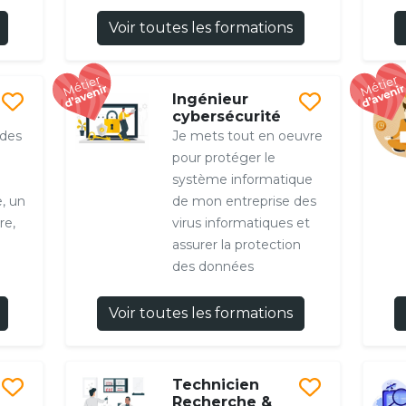
Voir toutes les formations
Ingénieur
cybersécurité
 des
Je mets tout en oeuvre
pour protéger le
système informatique
, un
de mon entreprise des
re,
virus informatiques et
assurer la protection
des données
Voir toutes les formations
Technicien
Recherche &