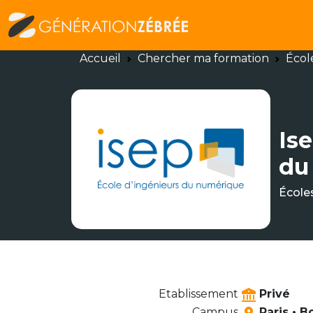
Accueil
Chercher ma formation
Écol
Ise
du
École
Etablissement
Privé
Campus
Paris • 