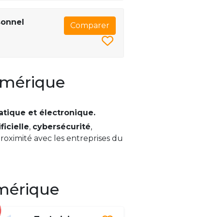
sonnel
Comparer
numérique
atique et électronique.
ficielle
,
cybersécurité
,
e proximité avec les entreprises du
.
umérique