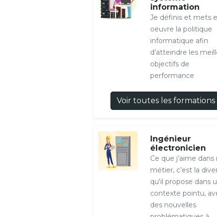
information
Je définis et mets 
oeuvre la politique
informatique afin
d’atteindre les meil
objectifs de
performance
Voir toutes les formations
Ingénieur
électronicien
Ce que j’aime dans
métier, c’est la dive
qu'il propose dans 
contexte pointu, av
des nouvelles
problématiques à