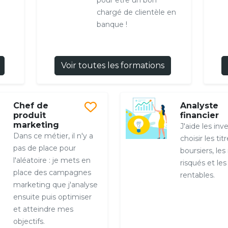
pour être un bon
e
chargé de clientèle en
banque !
Voir toutes les formations
Chef de
Analyste
produit
financier
marketing
J'aide les inv
Dans ce métier, il n'y a
choisir les tit
pas de place pour
boursiers, le
l'aléatoire : je mets en
risqués et les
place des campagnes
rentables.
marketing que j'analyse
ensuite puis optimiser
et atteindre mes
objectifs.