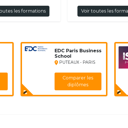
toutes les formations
Voir toutes les form
EDC Paris Business
School
PUTEAUX • PARIS
Comparer les
diplômes