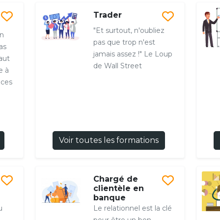
Trader
"Et surtout, n'oubliez
in
pas que trop n'est
as
jamais assez !" Le Loup
aut
de Wall Street
e à
nces
Voir toutes les formations
Chargé de
clientèle en
banque
u
Le relationnel est la clé