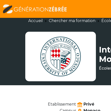
Accueil
Chercher ma formation
Écol
Int
Mo
École
Etablissement
Privé
Campus
Monaco