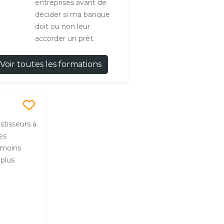
entreprises avant de
décider si ma banque
doit ou non leur
accorder un prêt.
Voir toutes les formations
estisseurs à
res
s moins
 plus