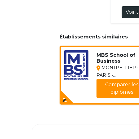
Voir 
Établissements similaires
MBS School of
Business
MONTPELLIER •
PARIS •...
Comparer les
diplômes