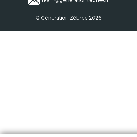
team@generationzebree.fr
© Génération Zébrée 2026