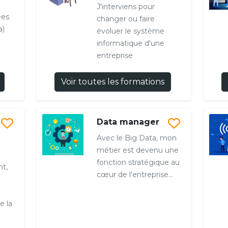
J'interviens pour
ées
changer ou faire
a)
évoluer le système
informatique d'une
entreprise
Voir toutes les formations
Data manager
Avec le Big Data, mon
métier est devenu une
fonction stratégique au
t,
cœur de l'entreprise...
e la