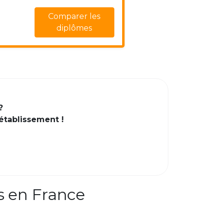
Comparer les
diplômes
?
 établissement !
s en France