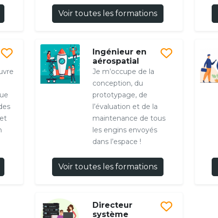
Voir toutes les formations
Ingénieur en
aérospatial
uvre
Je m’occupe de la
conception, du
que
prototypage, de
des
l’évaluation et de la
et
maintenance de tous
n
les engins envoyés
dans l’espace !
Voir toutes les formations
Directeur
système