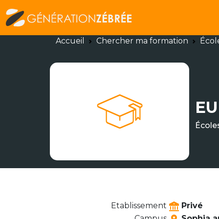
Accueil
Chercher ma formation
Écol
E
École
Etablissement
Privé
Campus
Sophia a