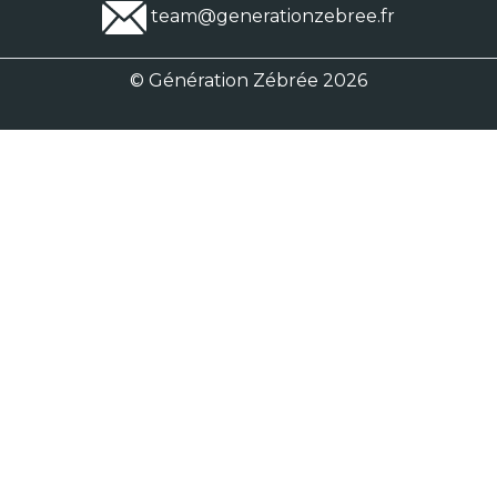
team@generationzebree.fr
© Génération Zébrée 2026