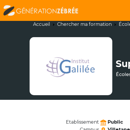
Accueil
Chercher ma formation
Écol
Su
École
Etablissement
Public
Campus
Villetan