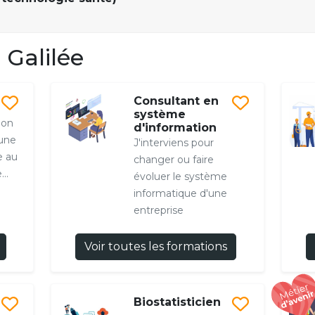
Galilée
Consultant en
système
mon
d'information
une
J'interviens pour
e au
changer ou faire
..
évoluer le système
informatique d'une
entreprise
Voir toutes les formations
Biostatisticien