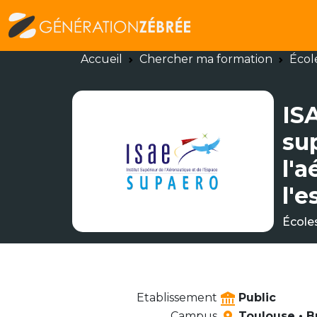
Accueil
Chercher ma formation
Écol
IS
su
l'
l'
École
Etablissement
Public
Campus
Toulouse • B