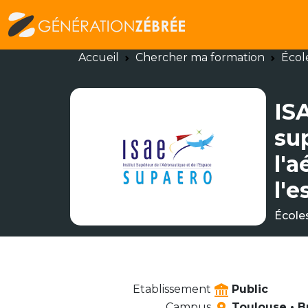
Accueil
Chercher ma formation
Écol
IS
su
l'
l'
École
Etablissement
Public
Campus
Toulouse • B