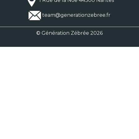
1 Rue de la Noë 44300 Nantes
team@generationzebree.fr
© Génération Zébrée 2026