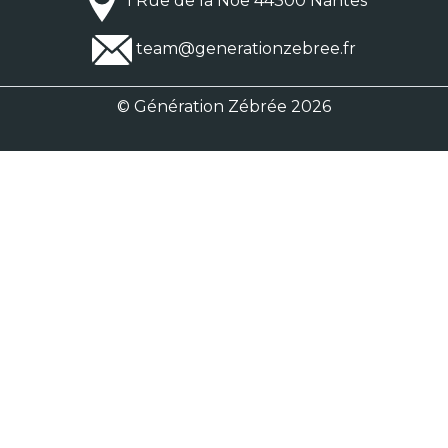
1 Rue de la Noë 44300 Nantes
team@generationzebree.fr
© Génération Zébrée 2026