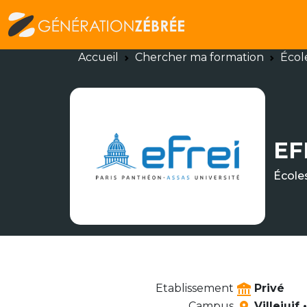
Accueil
Chercher ma formation
Écol
EF
École
Etablissement
Privé
Campus
Villejuif