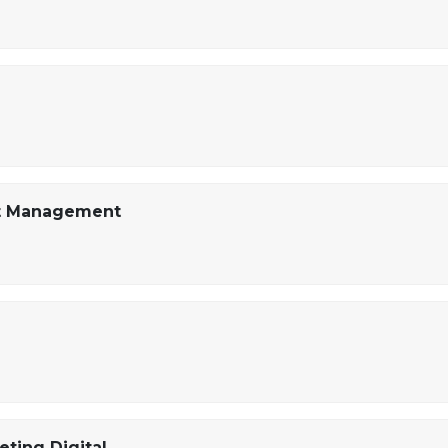
et Management
eting Digital