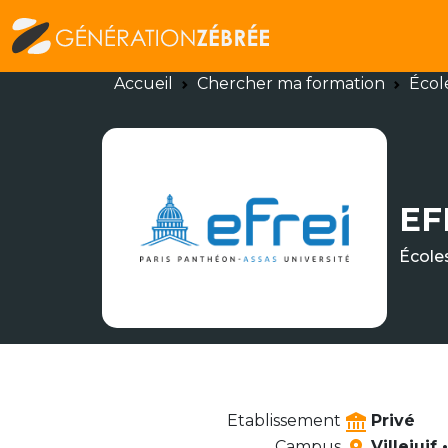
Accueil
Chercher ma formation
Écol
EF
École
Etablissement
Privé
Campus
Villejuif