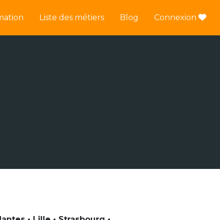
mation
Liste des métiers
Blog
Connexion
ntes • Lille • Strasbourg •