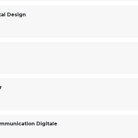
tal Design
r
mmunication Digitale