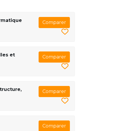
ormatique
Comparer
les et
Comparer
tructure,
Comparer
Comparer