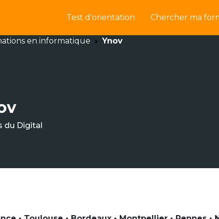
Test d'orientation
Chercher ma for
ations en informatique
Ynov
ov
 du Digital
ce • Toulouse • Bordeaux • Montpellier • Rennes • Na