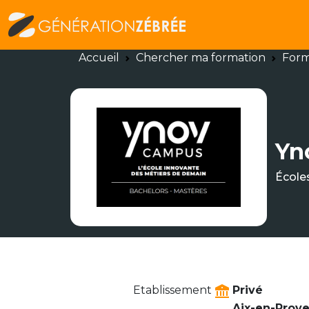
Accueil
Chercher ma formation
Form
Yn
Écoles
Etablissement
Privé
Aix-en-Proven