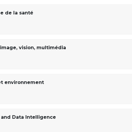
e de la santé
image, vision, multimédia
et environnement
nd Data Intelligence