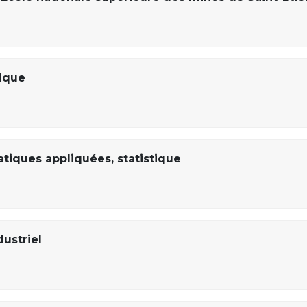
ique
iques appliquées, statistique
ustriel