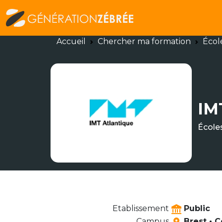
Accueil
Chercher ma formation
Écol
IM
École
Etablissement
Public
Campus
Brest • 