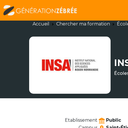
Accueil
Chercher ma formation
Écol
IN
École
Etablissement
Public
Campus
Saint-Ét