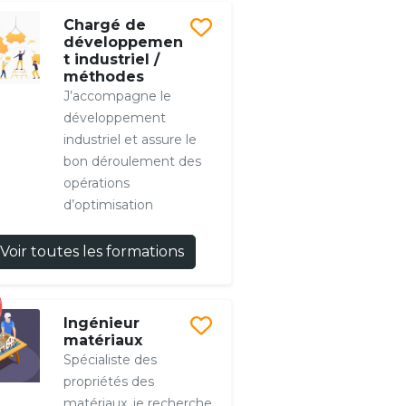
Chargé de
développemen
t industriel /
méthodes
J’accompagne le
développement
industriel et assure le
bon déroulement des
opérations
d’optimisation
Voir toutes les formations
Ingénieur
matériaux
Spécialiste des
propriétés des
matériaux, je recherche,