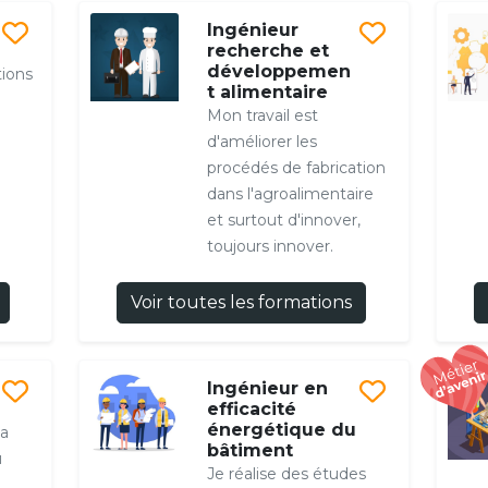
Ingénieur
recherche et
développemen
tions
t alimentaire
Mon travail est
d'améliorer les
procédés de fabrication
dans l'agroalimentaire
et surtout d'innover,
toujours innover.
Voir toutes les formations
Ingénieur en
efficacité
énergétique du
la
bâtiment
u
Je réalise des études