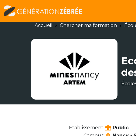
Accueil
Chercher ma formation
Écol
Ec
de
École
Etablissement
Public
Campus
Nancy • 