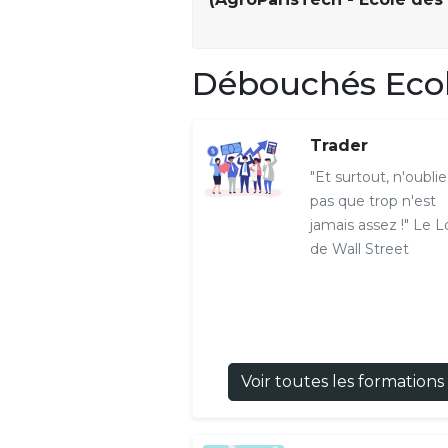
Débouchés Ecol
Trader
"Et surtout, n'oubli
pas que trop n'est
jamais assez !" Le 
de Wall Street
Voir toutes les formations