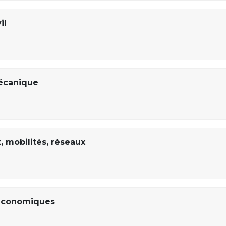
il
écanique
, mobilités, réseaux
 économiques