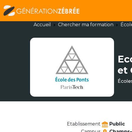
Accueil
Chercher ma formation
Écol
Ec
et
École
Etablissement
Public
Campus
Champs-s