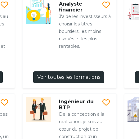
Analyste
financier
s au
J'aide les investisseurs à
es
choisir les titres
boursiers, les moins
risqués et les plus
 et
rentables.
Voir toutes les formations
Ingénieur du
BTP
 des
De la conception à la
réalisation, je suis au
cœur du projet de
, un
construction d'un