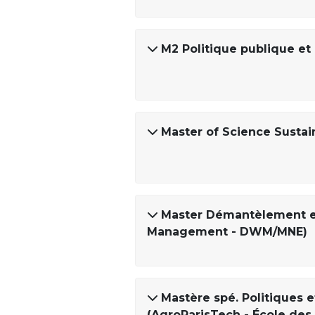
M2 Politique publique e
Master of Science Sustai
Master Démantèlement e
Management - DWM/MNE)
Mastère spé. Politiques 
(AgroParisTech - École des