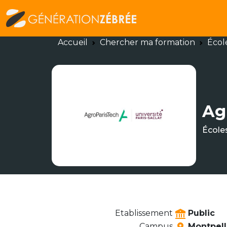
Accueil
Chercher ma formation
Écol
Ag
École
Etablissement
Public
Campus
Montpell