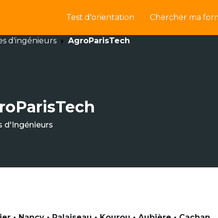
Test d'orientation
Chercher ma for
es d'ingénieurs
AgroParisTech
roParisTech
s d'Ingénieurs
ier • Nancy • Palaiseau • Kourou • Aubière • Cachan